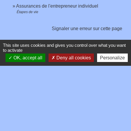
Assurances de l'entrepreneur individuel
Étapes de vie
Signaler une erreur sur cette page
This site uses cookies and gives you control over what you want
to activate
OK, accept all
Deny all cookies
Personalize
Contacts
Commune de Toussieux
346, Route du Morbier
01600 Toussieux - FRANCE
+33 4 74 00 19 03
Contact par formulaire