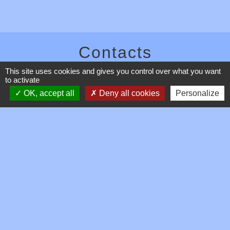
Contacts
This site uses cookies and gives you control over what you want
Commune de Toussieux
to activate
346, Route du Morbier
01600 Toussieux - FRANCE
OK, accept all
Deny all cookies
Personalize
+33 4 74 00 19 03
Contact par formulaire
Mentions légales
-
Politique de confidentialité
-
Accessibilité
-
Plan du site
-
Gestion des cookies