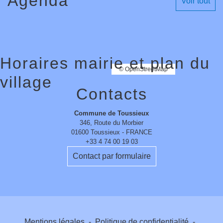
Agenda
Voir tout
Horaires mairie et plan du
© OpenStreetMap
village
Contacts
Commune de Toussieux
346, Route du Morbier
01600 Toussieux - FRANCE
+33 4 74 00 19 03
Contact par formulaire
Mentions légales
-
Politique de confidentialité
-