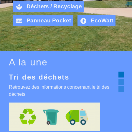
spa
Déchets / Recyclage
fiber_new
offline_bolt
Panneau Pocket
EcoWatt
A la une
Tri des déchets
Retrouvez des informations concernant le tri des
déchets