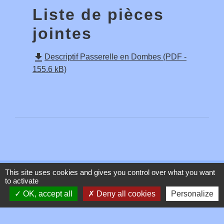
Liste de pièces
jointes
file_download
Descriptif Passerelle en Dombes (PDF -
155.6 kB)
This site uses cookies and gives you control over what you want
Contacts
to activate
OK, accept all
Deny all cookies
Personalize
Commune de Toussieux
346, Route du Morbier
01600 Toussieux - FRANCE