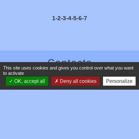
1
-2
-3
-4
-5
-6
-7
Contacts
This site uses cookies and gives you control over what you want
to activate
Commune de Toussieux
346, Route du Morbier
OK, accept all
Deny all cookies
Personalize
01600 Toussieux - FRANCE
+33 4 74 00 19 03
Contact par formulaire