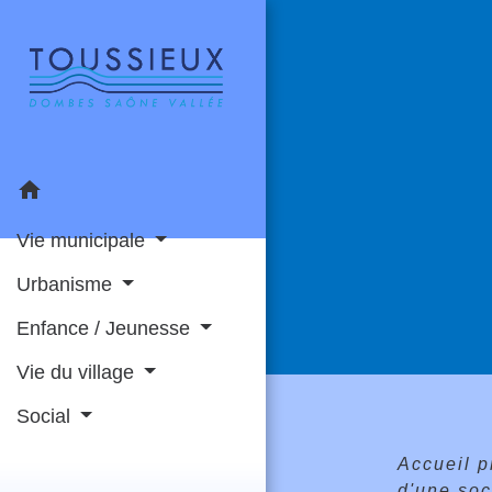
home
Vie municipale
Urbanisme
Enfance / Jeunesse
Vie du village
Social
Accueil 
d'une soc