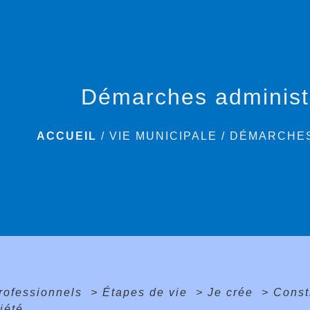
Démarches administ
ACCUEIL
/
VIE MUNICIPALE
/
DÉMARCHES
professionnels
>
Étapes de vie
>
Je crée
>
Consti
iété