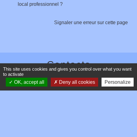
local professionnel ?
Signaler une erreur sur cette page
Contacts
This site uses cookies and gives you control over what you want
to activate
Commune de Toussieux
OK, accept all
Deny all cookies
Personalize
346, Route du Morbier
01600 Toussieux - FRANCE
+33 4 74 00 19 03
Contact par formulaire