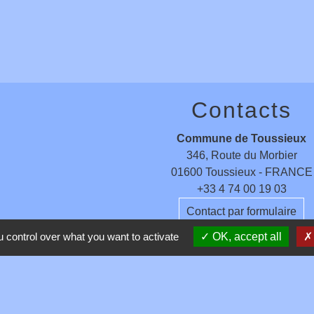
Contacts
Commune de Toussieux
346, Route du Morbier
01600 Toussieux - FRANCE
+33 4 74 00 19 03
Contact par formulaire
 control over what you want to activate
OK, accept all
entions légales
-
Politique de confidentialité
-
Accessibilité
-