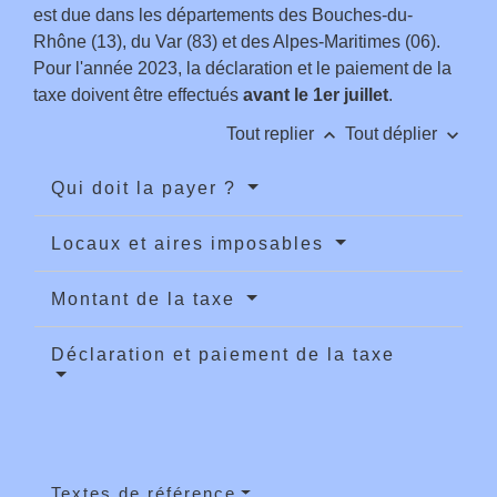
est due dans les départements des Bouches-du-
Rhône (13), du Var (83) et des Alpes-Maritimes (06).
Pour l'année 2023, la déclaration et le paiement de la
taxe doivent être effectués
avant le 1
er
juillet
.
keyboard_arrow_up
keyboard_arrow_down
Tout replier
Tout déplier
Qui doit la payer ?
Locaux et aires imposables
Montant de la taxe
Déclaration et paiement de la taxe
Textes de référence