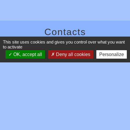
Contacts
This site uses cookies and gives you control over what you want
Commune de Toussieux
to activate
346, Route du Morbier
01600 Toussieux - FRANCE
OK, accept all
Deny all cookies
Personalize
+33 4 74 00 19 03
Contact par formulaire
Mentions légales
-
Politique de confidentialité
-
Accessibilité
-
Plan du site
-
Gestion des cookies