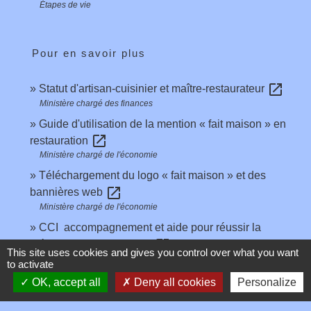
Étapes de vie
Pour en savoir plus
open_in_new
Statut d'artisan-cuisinier et maître-restaurateur
Ministère chargé des finances
Guide d'utilisation de la mention « fait maison » en
open_in_new
restauration
Ministère chargé de l'économie
Téléchargement du logo « fait maison » et des
open_in_new
bannières web
Ministère chargé de l'économie
CCI accompagnement et aide pour réussir la
open_in_new
création d'une entreprise
This site uses cookies and gives you control over what you want
CCI France
to activate
Accompagnement des créateurs et repreneurs
OK, accept all
Deny all cookies
Personalize
open_in_new
d'entreprise
Pôle emploi