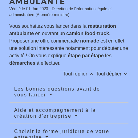
AMBULANTE
Vérifié le 01 Jan 2023 - Direction de l'information légale et
administrative (Première ministre)
Vous souhaitez vous lancer dans la
restauration
ambulante
en ouvrant un
camion food-truck
.
Proposer une offre commerciale
nomade
est en effet
une solution intéressante notamment pour débuter une
activité ! On vous explique
étape par étape
les
démarches
à effectuer.
keyboard_arrow_up
keyboard_arrow_down
Tout replier
Tout déplier
Les bonnes questions avant de
vous lancer
Aide et accompagnement à la
création d'entreprise
Choisir la forme juridique de votre
entreprise