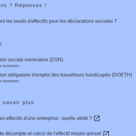
ons ? Réponses !
nt les seuils d'effectifs pour les déclarations sociales ?
i
ion sociale nominative (DSN)
s humaines
ion obligatoire d'emploi des travailleurs handicapés (DOETH)
s humaines
 savoir plus
open_in_new
s effectifs d'une entreprise : quelle utilité ?
open_in_new
e décompte et calcul de l'effectif moyen annuel