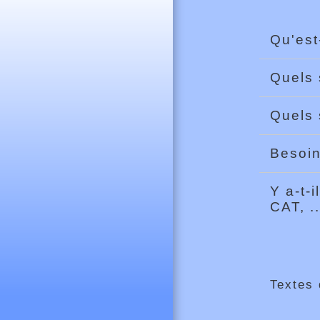
Qu'est
Quels 
Quels 
Besoi
Y a-t-i
CAT, .
Textes 