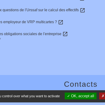
open_in_new
x questions de l'Urssaf sur le calcul des effectifs
open_in_new
es employeur de VRP multicartes ?
open_in_new
s obligations sociales de l'entreprise
e
Contacts
Commune de Toussieux
 control over what you want to activate
OK, accept all
346, Route du Morbier
01600 Toussieux - FRANCE