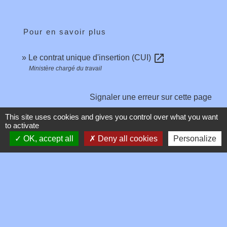
Pour en savoir plus
open_in_new
Le contrat unique d'insertion (CUI)
Ministère chargé du travail
Signaler une erreur sur cette page
This site uses cookies and gives you control over what you want
to activate
OK, accept all
Deny all cookies
Personalize
Contacts
Commune de Toussieux
346, Route du Morbier
01600 Toussieux - FRANCE
+33 4 74 00 19 03