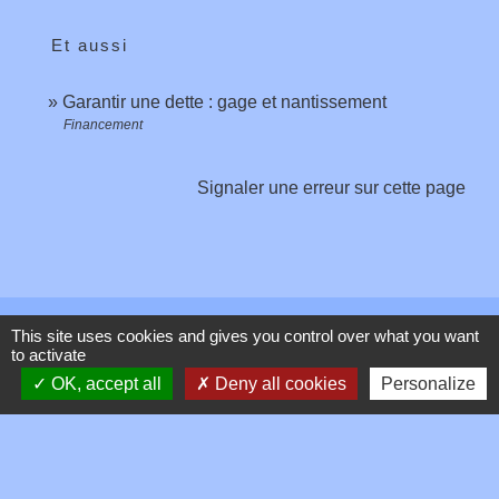
Et aussi
Garantir une dette : gage et nantissement
Financement
Signaler une erreur sur cette page
Contacts
This site uses cookies and gives you control over what you want
to activate
OK, accept all
Deny all cookies
Personalize
Commune de Toussieux
346, Route du Morbier
01600 Toussieux - FRANCE
+33 4 74 00 19 03
Contact par formulaire