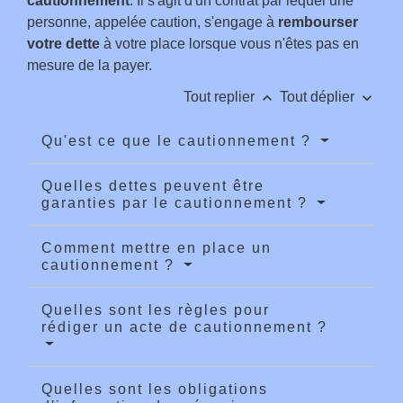
cautionnement
. Il s'agit d'un contrat par lequel une
personne, appelée caution, s'engage à
rembourser
votre dette
à votre place lorsque vous n'êtes pas en
mesure de la payer.
keyboard_arrow_up
keyboard_arrow_down
Tout replier
Tout déplier
Qu'est ce que le cautionnement ?
Quelles dettes peuvent être
garanties par le cautionnement ?
Comment mettre en place un
cautionnement ?
Quelles sont les règles pour
rédiger un acte de cautionnement ?
Quelles sont les obligations