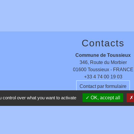
Contacts
Commune de Toussieux
346, Route du Morbier
01600 Toussieux - FRANCE
+33 4 74 00 19 03
Contact par formulaire
 control over what you want to activate
OK, accept all
entions légales
-
Politique de confidentialité
-
Accessibilité
-