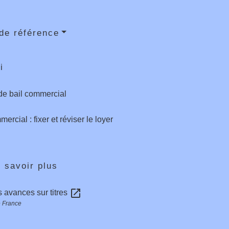
de référence
i
de bail commercial
ercial : fixer et réviser le loyer
 savoir plus
open_in_new
 avances sur titres
 France