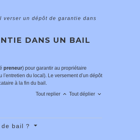
il verser un dépôt de garantie dans
NTIE DANS UN BAIL
lé
preneur
) pour garantir au propriétaire
 l'entretien du local). Le versement d'un dépôt
aire à la fin du bail.
keyboard_arrow_up
keyboard_arrow_down
Tout replier
Tout déplier
 de bail ?