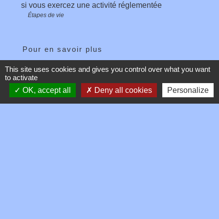
si vous exercez une activité réglementée
Étapes de vie
Pour en savoir plus
This site uses cookies and gives you control over what you want
Quelles activités peut exercer une micro-
to activate
open_in_new
entreprise ?
OK, accept all
Deny all cookies
Personalize
Ministère chargé de l'économie
open_in_new
Micro-entreprise : cumul d'activités
Ministère chargé de l'économie
Signaler une erreur sur cette page
Contacts