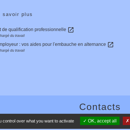
 savoir plus
open_in_new
at de qualification professionnelle
hargé du travail
open_in_new
mployeur : vos aides pour l'embauche en alternance
hargé du travail
Contacts
Commune de Toussieux
 control over what you want to activate
OK, accept all
346, Route du Morbier