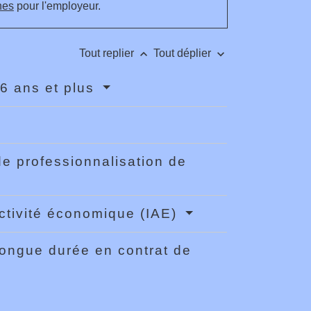
hes
pour l'employeur.
keyboard_arrow_up
keyboard_arrow_down
Tout replier
Tout déplier
6 ans et plus
de professionnalisation de
activité économique (IAE)
longue durée en contrat de