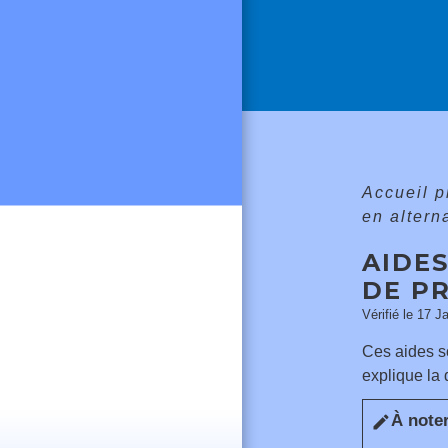
Accueil 
en altern
AIDE
DE P
Vérifié le 17 J
Ces aides s
explique la 
À note
edit