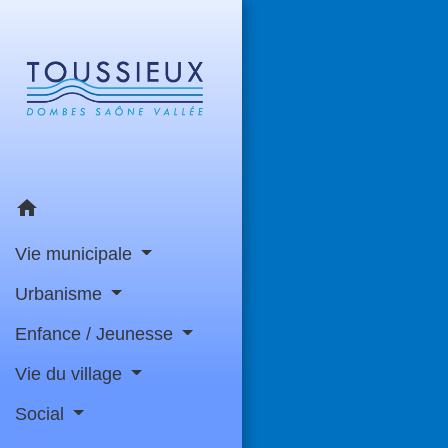
home
Vie municipale
Urbanisme
Enfance / Jeunesse
Vie du village
Social