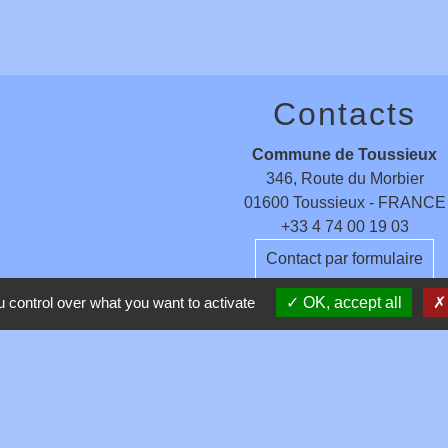
Contacts
Commune de Toussieux
346, Route du Morbier
01600 Toussieux - FRANCE
+33 4 74 00 19 03
Contact par formulaire
 control over what you want to activate
OK, accept all
entions légales
-
Politique de confidentialité
-
Accessibilité
-