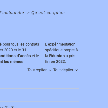
 l'embauche
>
Qu'est-ce qu'un
é pour tous les contrats
L'expérimentation
er 2020 et le
31
spécifique propre à
nditions d'accès
et le
la
Réunion
a pris
nt
les mêmes
.
fin en 2022
.
keyboard_arrow_up
keyboard_arrow_down
Tout replier
Tout déplier
he ?