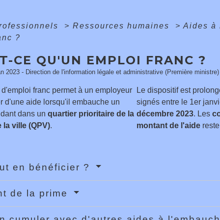
professionnels
>
Ressources humaines
>
Aides à
anc ?
T-CE QU'UN EMPLOI FRANC ?
an 2023 - Direction de l'information légale et administrative (Première ministre)
f d'emploi franc permet à un employeur
Le dispositif est prolong
r d'une aide lorsqu'il embauche un
signés entre le 1
er
janvi
sidant dans un
quartier prioritaire de la
décembre 2023
. Les
co
 la ville (QPV)
.
montant de l'aide
reste
ut en bénéficier ?
t de la prime
n cumuler avec d'autres aides à l'embauc