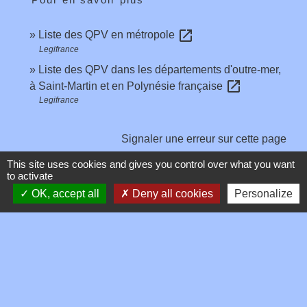
open_in_new
Liste des QPV en métropole
Legifrance
Liste des QPV dans les départements d'outre-mer,
open_in_new
à Saint-Martin et en Polynésie française
Legifrance
Signaler une erreur sur cette page
This site uses cookies and gives you control over what you want
to activate
OK, accept all
Deny all cookies
Personalize
Contacts
Commune de Toussieux
346, Route du Morbier
01600 Toussieux - FRANCE
+33 4 74 00 19 03