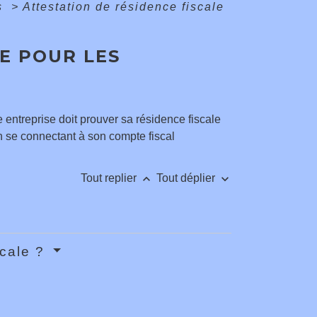
és
>
Attestation de résidence fiscale
E POUR LES
 entreprise doit prouver sa résidence fiscale
 en se connectant à son compte fiscal
keyboard_arrow_up
keyboard_arrow_down
Tout replier
Tout déplier
scale ?