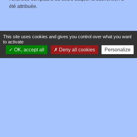
été attribuée.
Textes de référence
This site uses cookies and gives you control over what you want
to activate
OK, accept all
Deny all cookies
Personalize
Signaler une erreur sur cette page
Contacts
Commune de Toussieux
346, Route du Morbier
01600 Toussieux - FRANCE
+33 4 74 00 19 03
Contact par formulaire