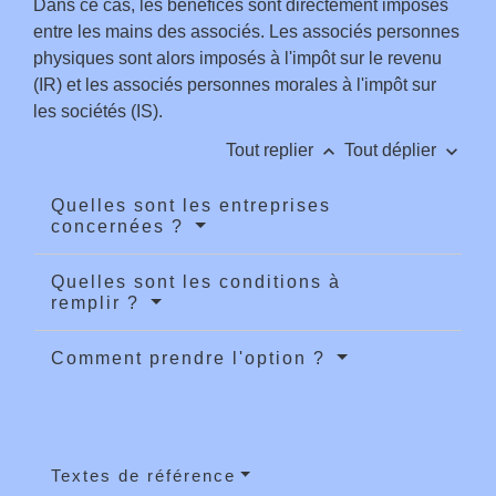
Dans ce cas, les bénéfices sont directement imposés
entre les mains des associés. Les associés personnes
physiques sont alors imposés à l'impôt sur le revenu
(IR) et les associés personnes morales à l'impôt sur
les sociétés (IS).
keyboard_arrow_up
keyboard_arrow_down
Tout replier
Tout déplier
Quelles sont les entreprises
concernées ?
Quelles sont les conditions à
remplir ?
Comment prendre l'option ?
Textes de référence