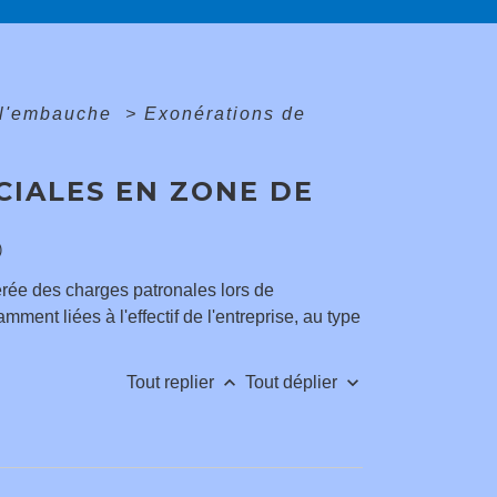
 l'embauche
>
Exonérations de
CIALES EN ZONE DE
)
rée des charges patronales lors de
ment liées à l'effectif de l'entreprise, au type
keyboard_arrow_up
keyboard_arrow_down
Tout replier
Tout déplier