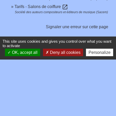
open_in_new
Tarifs - Salons de coiffure
Société des auteurs compositeurs et éditeurs de musique (Sacem)
Signaler une erreur sur cette page
This site uses cookies and gives you control over what you want
to activate
OK, accept all
Deny all cookies
Personalize
Contacts
Commune de Toussieux
346, Route du Morbier
01600 Toussieux - FRANCE
+33 4 74 00 19 03
Contact par formulaire