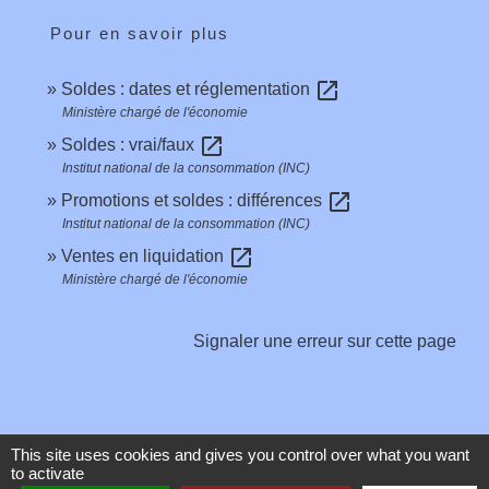
Pour en savoir plus
open_in_new
Soldes : dates et réglementation
Ministère chargé de l'économie
open_in_new
Soldes : vrai/faux
Institut national de la consommation (INC)
open_in_new
Promotions et soldes : différences
Institut national de la consommation (INC)
open_in_new
Ventes en liquidation
Ministère chargé de l'économie
Signaler une erreur sur cette page
This site uses cookies and gives you control over what you want
to activate