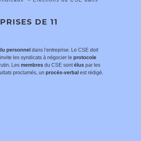
PRISES DE 11
 du personnel
dans l'entreprise. Le CSE doit
invite les syndicats à négocier le
protocole
utin. Les
membres
du CSE sont
élus
par les
sultats proclamés, un
procès-verbal
est rédigé.