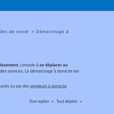
des de vente
>
Démarchage à
lissement
, consiste à
se déplacer au
u des services. Le démarchage à domicile est
lariés ou par des
vendeurs à domicile
keyboard_arrow_up
keyboard_arrow_down
Tout replier
Tout déplier