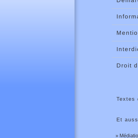
Démarc
Inform
Mentio
Interd
Droit 
Textes 
Et auss
Médiatio