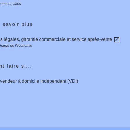
 commerciales
 savoir plus
open_in_new
s légales, garantie commerciale et service après-vente
chargé de l'économie
 faire si...
vendeur à domicile indépendant (VDI)