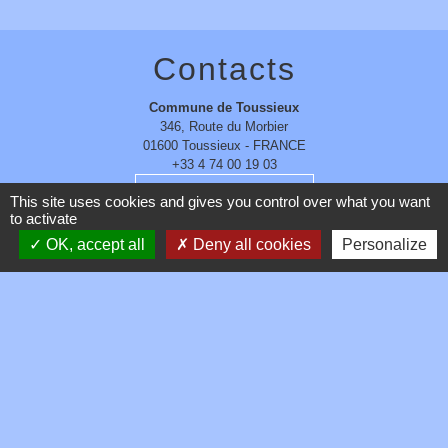
Contacts
Commune de Toussieux
346, Route du Morbier
01600 Toussieux - FRANCE
+33 4 74 00 19 03
Contact par formulaire
This site uses cookies and gives you control over what you want
to activate
OK, accept all
Deny all cookies
Personalize
Mentions légales
-
Politique de confidentialité
-
Accessibilité
-
Plan du site
-
Gestion des cookies
Site créé en partenariat avec Réseau des Communes