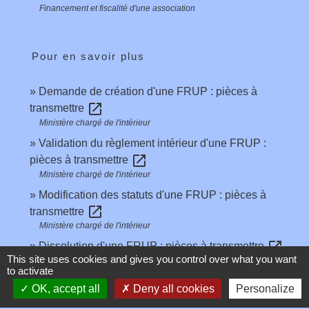
Financement et fiscalité d'une association
Pour en savoir plus
Demande de création d'une FRUP : pièces à
open_in_new
transmettre
Ministère chargé de l'intérieur
Validation du règlement intérieur d'une FRUP :
open_in_new
pièces à transmettre
Ministère chargé de l'intérieur
Modification des statuts d'une FRUP : pièces à
open_in_new
transmettre
Ministère chargé de l'intérieur
open_in_new
Dissolution d'une FRUP : pièces à transmettre
This site uses cookies and gives you control over what you want
Ministère chargé de l'intérieur
to activate
open_in_new
Fondation abritée
OK, accept all
Deny all cookies
Personalize
Centre français des fonds et fondations