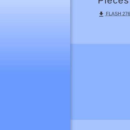
Pièces
file_download
FLASH 276 