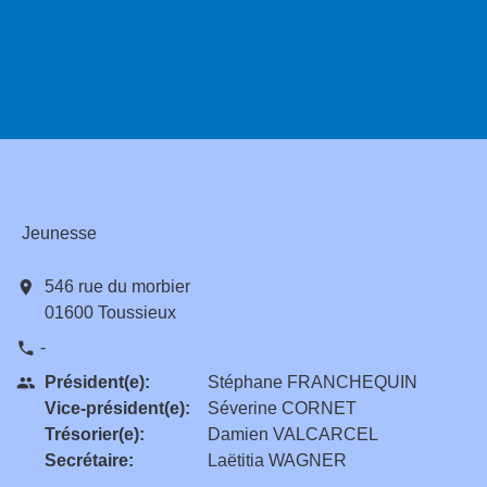
Jeunesse
location_on
546 rue du morbier
01600 Toussieux
-
phone
Président(e):
Stéphane FRANCHEQUIN
people
Vice-président(e):
Séverine CORNET
Trésorier(e):
Damien VALCARCEL
Secrétaire:
Laëtitia WAGNER