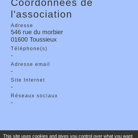
Coordonnées de
l'association
Adresse
546 rue du morbier
01600 Toussieux
Téléphone(s)
-
Adresse email
-
Site Internet
-
Réseaux sociaux
-
This site uses cookies and gives you control over what you want