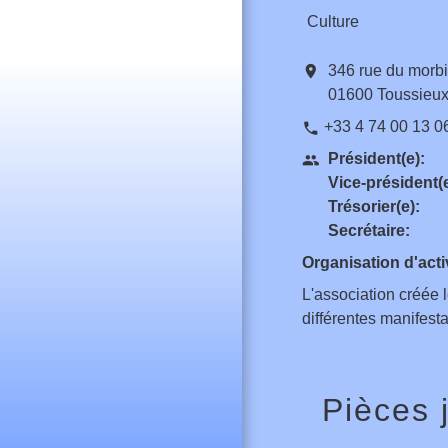
Culture
location_on
346 rue du morbi
01600 Toussieu
+33 4 74 00 13 0
phone
Président(e):
people
Vice-président(e
Trésorier(e):
Secrétaire:
Organisation d'act
L'association créée 
différentes manifestat
Pièces 