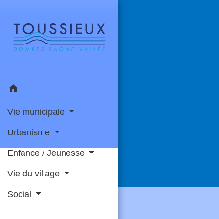
home
Vie municipale
Urbanisme
Enfance / Jeunesse
Vie du village
Social