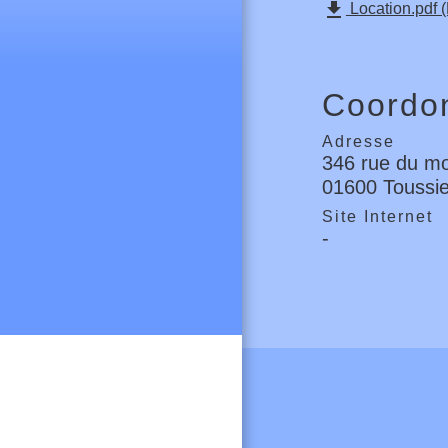
file_download
Location.pdf 
Coordon
Adresse
346 rue du mo
01600 Toussi
Site Internet
-