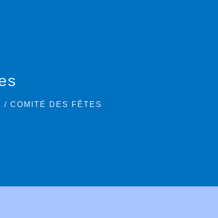
es
S
/
COMITÉ DES FÊTES