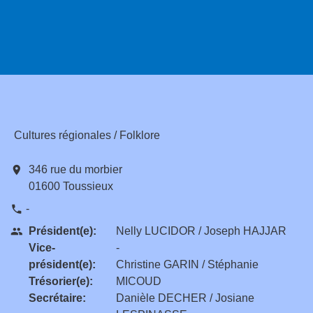
Cultures régionales / Folklore
location_on
346 rue du morbier
01600 Toussieux
-
phone
Président(e):
Nelly LUCIDOR / Joseph HAJJAR
people
Vice-
-
président(e):
Christine GARIN / Stéphanie
Trésorier(e):
MICOUD
Secrétaire:
Danièle DECHER / Josiane