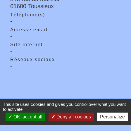
01600 Toussieux
Téléphone(s)
-
Adresse email
-
Site Internet
-
Réseaux sociaux
-
This site uses cookies and gives you control over what you want
Contacts
to activate
OK, accept all
Deny all cookies
Personalize
Commune de Toussieux
346, Route du Morbier