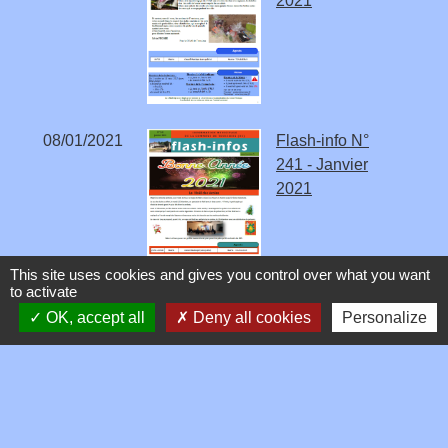
2021
08/01/2021
Flash-info N°
241 - Janvier
2021
This site uses cookies and gives you control over what you want
to activate
OK, accept all
Deny all cookies
Personalize
1
-2
-3
-4
-5
-
6